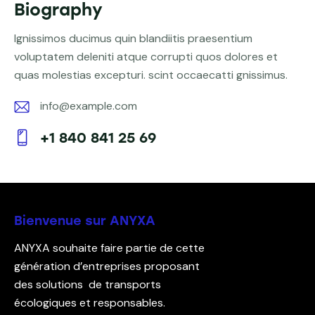
Biography
Ignissimos ducimus quin blandiitis praesentium
voluptatem deleniti atque corrupti quos dolores et
quas molestias excepturi. scint occaecatti gnissimus.
info@example.com
E-
+1 840 841 25 69
m
Ph
ail:
on
e:
Bienvenue sur ANYXA
ANYXA souhaite faire partie de cette
génération d’entreprises proposant
des solutions de transports
écologiques et responsables.