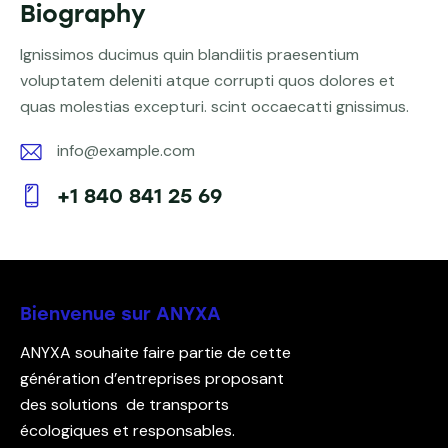
Biography
Ignissimos ducimus quin blandiitis praesentium
voluptatem deleniti atque corrupti quos dolores et
quas molestias excepturi. scint occaecatti gnissimus.
info@example.com
E-
+1 840 841 25 69
m
Ph
ail:
on
e:
Bienvenue sur ANYXA
ANYXA souhaite faire partie de cette
génération d’entreprises proposant
des solutions de transports
écologiques et responsables.