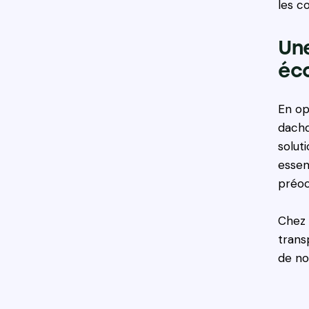
les co
Une
éc
En opt
dachd
solut
essen
préoc
Chez 
trans
de no