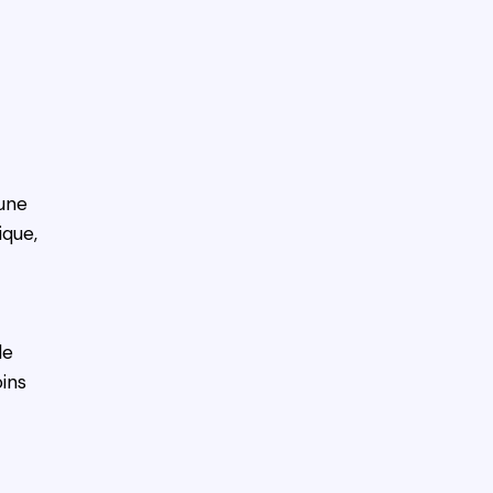
 une
ique,
de
ins