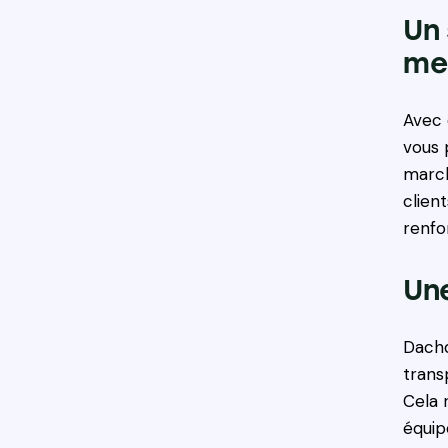
Un 
mei
Avec 
vous 
march
clien
renfor
Une
Dachd
trans
Cela 
équip