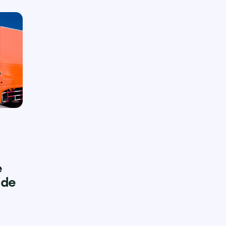
e
 de