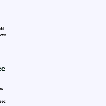
til
 vos
ée
s.
s
sez