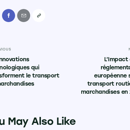
VIOUS
innovations
L’Impact 
nologiques qui
réglement
sforment le transport
européenne s
archandises
transport routi
marchandises en
u May Also Like