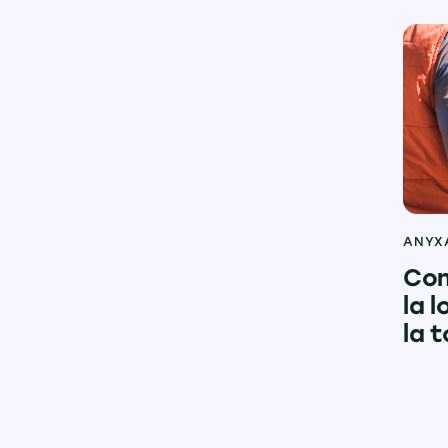
ANYX
Com
la 
la 