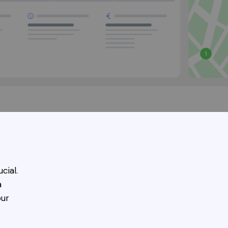
cial.
a
our